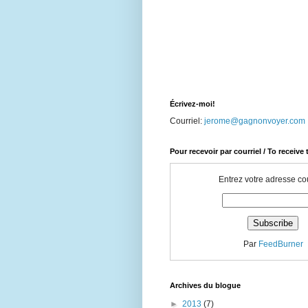
Écrivez-moi!
Courriel:
jerome@gagnonvoyer.com
Pour recevoir par courriel / To receive
Entrez votre adresse cou
Par
FeedBurner
Archives du blogue
►
2013
(7)