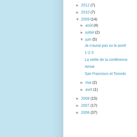
►
2012
(7)
►
2010
(7)
▼
2009
(14)
►
août
(4)
►
juillet
(2)
▼
juin
(5)
Je n'aurai pas vu le pont!
1-2-3
La veille de la conférence
Arrivé
San Francisco et Toronto
►
mai
(2)
►
avril
(1)
►
2008
(15)
►
2007
(17)
►
2006
(37)