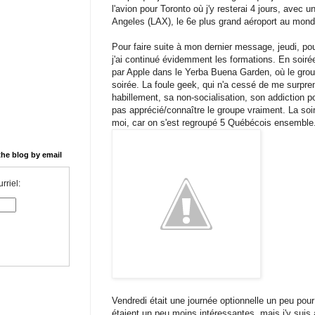
l'avion pour Toronto où j'y resterai 4 jours, avec u
Angeles (LAX), le 6e plus grand aéroport au mond
Pour faire suite à mon dernier message, jeudi, pou
j'ai continué évidemment les formations. En soirée
par Apple dans le Yerba Buena Garden, où le groupe
soirée. La foule geek, qui n'a cessé de me surpre
habillement, sa non-socialisation, son addiction po
pas apprécié/connaître le groupe vraiment. La soi
moi, car on s'est regroupé 5 Québécois ensemble
 the blog by email
rriel:
Vendredi était une journée optionnelle un peu pou
étaient un peu moins intéressantes, mais j'y sui