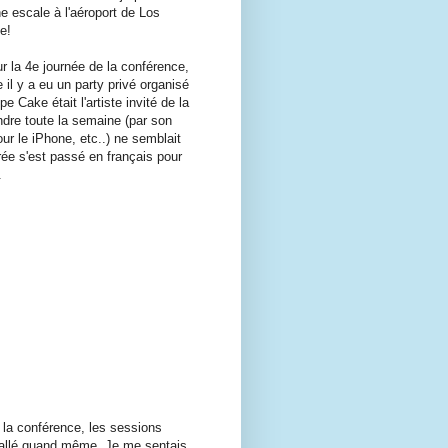
ne escale à l'aéroport de Los
e!
r la 4e journée de la conférence,
 il y a eu un party privé organisé
 Cake était l'artiste invité de la
ndre toute la semaine (par son
ur le iPhone, etc..) ne semblait
rée s'est passé en français pour
.
r la conférence, les sessions
s allé quand même. Je me sentais